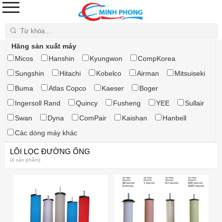
Tìm kiếm
Hãng sản xuất máy
Micos
Hanshin
Kyungwon
CompKorea
Sungshin
Hitachi
Kobelco
Airman
Mitsuiseki
Buma
Atlas Copco
Kaeser
Boger
Ingersoll Rand
Quincy
Fusheng
YEE
Sullair
Swan
Dyna
ComPair
Kaishan
Hanbell
Các dòng máy khác
LÕI LỌC ĐƯỜNG ỐNG
(4 sản phẩm)