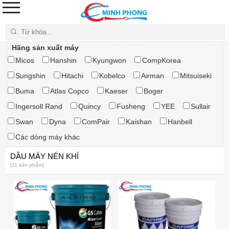
Tìm kiếm
Hãng sản xuất máy
Micos
Hanshin
Kyungwon
CompKorea
Sungshin
Hitachi
Kobelco
Airman
Mitsuiseki
Buma
Atlas Copco
Kaeser
Boger
Ingersoll Rand
Quincy
Fusheng
YEE
Sullair
Swan
Dyna
ComPair
Kaishan
Hanbell
Các dòng máy khác
DẦU MÁY NÉN KHÍ
(11 sản phẩm)