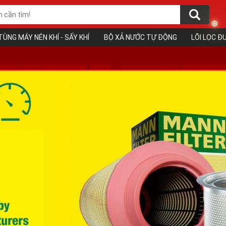
TÙNG MÁY NÉN KHÍ - SẤY KHÍ
BỘ XẢ NƯỚC TỰ ĐỘNG
LÕI LỌC 
❅