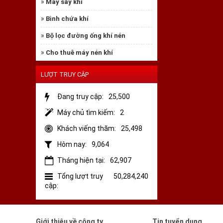
»
Máy sấy khí
»
Bình chứa khí
❅
»
Bộ lọc đường ống khí nén
»
Cho thuê máy nén khí
LƯỢT TRUY CẬP
Đang truy cập:
25,500
Máy chủ tìm kiếm:
2
Khách viếng thăm:
25,498
Hôm nay:
9,064
Tháng hiện tại:
62,907
Tổng lượt truy
50,284,240
cập:
Giới thiệu về công ty
Tin tuyển dụng