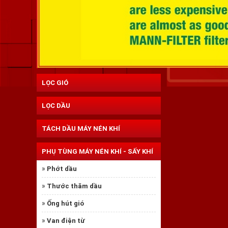
LỌC GIÓ
LỌC DẦU
TÁCH DẦU MÁY NÉN KHÍ
PHỤ TÙNG MÁY NÉN KHÍ - SẤY KHÍ
»
Phớt dầu
❅
»
Thước thăm dầu
»
Ống hút gió
»
Van điện từ