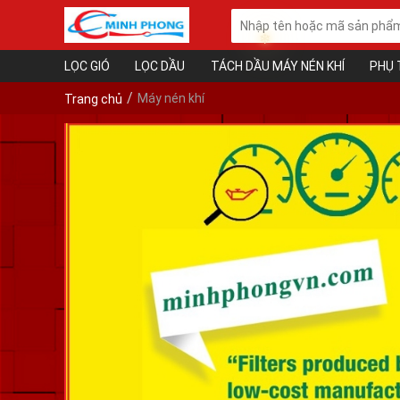
LỌC GIÓ
LỌC DẦU
TÁCH DẦU MÁY NÉN KHÍ
PHỤ 
Máy nén khí
Trang chủ
❄