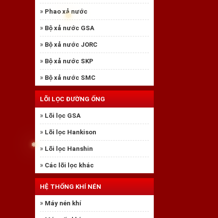
»
Phao xả nước
»
Bộ xả nước GSA
»
Bộ xả nước JORC
»
Bộ xả nước SKP
»
Bộ xả nước SMC
LÕI LỌC ĐƯỜNG ỐNG
»
Lõi lọc GSA
❆
»
Lõi lọc Hankison
»
Lõi lọc Hanshin
»
Các lõi lọc khác
HỆ THỐNG KHÍ NÉN
»
Máy nén khí