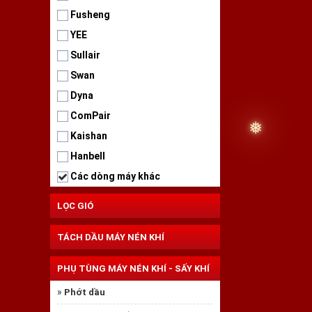
Fusheng
YEE
Sullair
Swan
Dyna
ComPair
Kaishan
Hanbell
Các dòng máy khác
LỌC GIÓ
TÁCH DẦU MÁY NÉN KHÍ
PHỤ TÙNG MÁY NÉN KHÍ - SẤY KHÍ
»
Phớt dầu