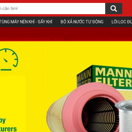
TÙNG MÁY NÉN KHÍ - SẤY KHÍ
BỘ XẢ NƯỚC TỰ ĐỘNG
LÕI LỌC 
❅