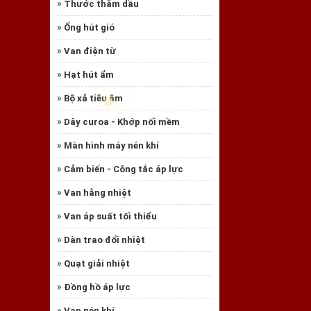
»
Thước thăm dầu
»
Ống hút gió
»
Van điện từ
»
Hạt hút ẩm
»
Bộ xả tiêu âm
❅
»
Dây curoa - Khớp nối mềm
»
Màn hình máy nén khí
»
Cảm biến - Công tắc áp lực
»
Van hằng nhiệt
»
Van áp suất tối thiểu
»
Dàn trao đổi nhiệt
»
Quạt giải nhiệt
»
Đồng hồ áp lực
»
Van nén khí