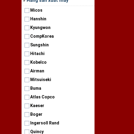
»
Hãng sản xuất máy
Micos
Hanshin
Kyungwon
CompKorea
Sungshin
Hitachi
Kobelco
❅
Airman
Mitsuiseki
Buma
Atlas Copco
Kaeser
Boger
Ingersoll Rand
Quincy