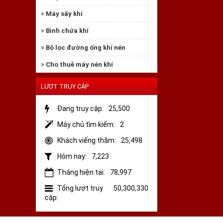
»
Máy sấy khí
»
Bình chứa khí
»
Bộ lọc đường ống khí nén
»
Cho thuê máy nén khí
LƯỢT TRUY CẬP
Đang truy cập:
25,500
Máy chủ tìm kiếm:
2
Khách viếng thăm:
25,498
Hôm nay:
7,223
Tháng hiện tại:
78,997
Tổng lượt truy
50,300,330
cập: