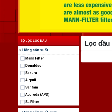
BỘ LỌC LỌC DẦU
Lọc dầu
»
Hãng sản xuất
Mann Filter
Donaldson
Sakura
Airpull
Sanfam
Apureda (APD)
SL Filter