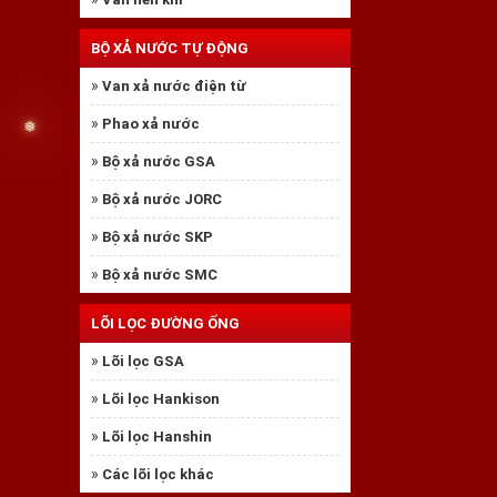
BỘ XẢ NƯỚC TỰ ĐỘNG
»
Van xả nước điện từ
»
Phao xả nước
❆
»
Bộ xả nước GSA
»
Bộ xả nước JORC
»
Bộ xả nước SKP
»
Bộ xả nước SMC
LÕI LỌC ĐƯỜNG ỐNG
»
Lõi lọc GSA
»
Lõi lọc Hankison
»
Lõi lọc Hanshin
»
Các lõi lọc khác