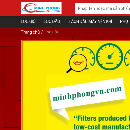
LỌC GIÓ
LỌC DẦU
TÁCH DẦU MÁY NÉN KHÍ
PHỤ 
Lọc dầu
Trang chủ
❄