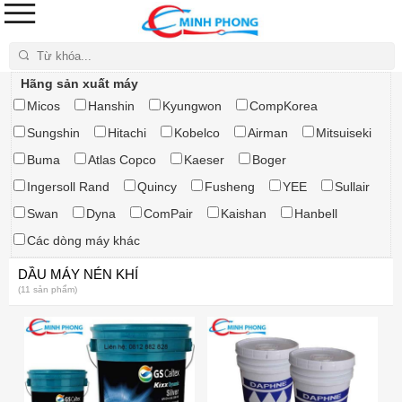
Tìm kiếm
Hãng sản xuất máy
Micos
Hanshin
Kyungwon
CompKorea
Sungshin
Hitachi
Kobelco
Airman
Mitsuiseki
Buma
Atlas Copco
Kaeser
Boger
Ingersoll Rand
Quincy
Fusheng
YEE
Sullair
Swan
Dyna
ComPair
Kaishan
Hanbell
Các dòng máy khác
DẦU MÁY NÉN KHÍ
(11 sản phẩm)