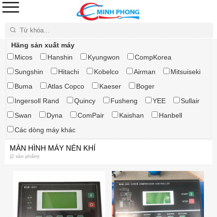
Tìm kiếm
Hãng sản xuất máy
Micos
Hanshin
Kyungwon
CompKorea
Sungshin
Hitachi
Kobelco
Airman
Mitsuiseki
Buma
Atlas Copco
Kaeser
Boger
Ingersoll Rand
Quincy
Fusheng
YEE
Sullair
Swan
Dyna
ComPair
Kaishan
Hanbell
Các dòng máy khác
MÀN HÌNH MÁY NÉN KHÍ
(2 sản phẩm)