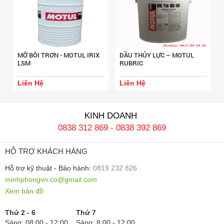
MỠ BÔI TRƠN - MOTUL IRIX
DẦU THỦY LỰC – MOTUL
LSM
RUBRIC
Liên Hệ
Liên Hệ
KINH DOANH
0838 312 869
-
0838 392 869
HỖ TRỢ KHÁCH HÀNG
Hỗ trợ kỹ thuật - Bảo hành:
0819 232 826
minhphongvn.co@gmail.com
Xem bản đồ
Thứ 2 - 6
Thứ 7
Sáng: 08:00 - 12:00
Sáng: 8:00 - 12:00