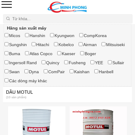
Tìm kiếm
Hãng sản xuất máy
Micos
Hanshin
Kyungwon
CompKorea
Sungshin
Hitachi
Kobelco
Airman
Mitsuiseki
Buma
Atlas Copco
Kaeser
Boger
Ingersoll Rand
Quincy
Fusheng
YEE
Sullair
Swan
Dyna
ComPair
Kaishan
Hanbell
Các dòng máy khác
DẦU MOTUL
(10 sản phẩm)