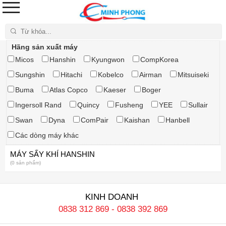
Tìm kiếm
Hãng sản xuất máy
Micos
Hanshin
Kyungwon
CompKorea
Sungshin
Hitachi
Kobelco
Airman
Mitsuiseki
Buma
Atlas Copco
Kaeser
Boger
Ingersoll Rand
Quincy
Fusheng
YEE
Sullair
Swan
Dyna
ComPair
Kaishan
Hanbell
Các dòng máy khác
MÁY SẤY KHÍ HANSHIN
(0 sản phẩm)
KINH DOANH
0838 312 869
-
0838 392 869