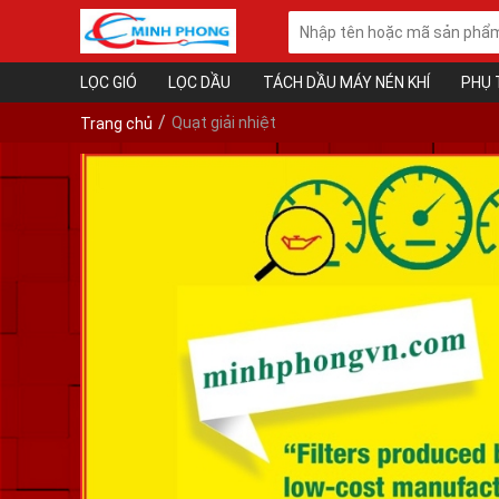
LỌC GIÓ
LỌC DẦU
TÁCH DẦU MÁY NÉN KHÍ
PHỤ 
Quạt giải nhiệt
Trang chủ