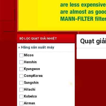
BỘ LỌC QUẠT GIẢI NHIỆT
Quạt giả
»
Hãng sản xuất máy
Micos
Hanshin
Kyungwon
CompKorea
Sungshin
Hitachi
Kobelco
Airman