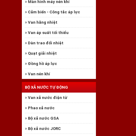
»
Màn hình máy nén khí
»
Cảm biến - Công tắc áp lực
»
Van hằng nhiệt
»
Van áp suất tối thiểu
»
Dàn trao đổi nhiệt
»
Quạt giải nhiệt
»
Đồng hồ áp lực
»
Van nén khí
BỘ XẢ NƯỚC TỰ ĐỘNG
»
Van xả nước điện từ
»
Phao xả nước
»
Bộ xả nước GSA
»
Bộ xả nước JORC