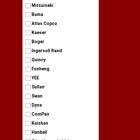
Mitsuiseki
Buma
Atlas Copco
Kaeser
Boger
Ingersoll Rand
Quincy
Fusheng
YEE
Sullair
❄
Swan
Dyna
ComPair
Kaishan
Hanbell