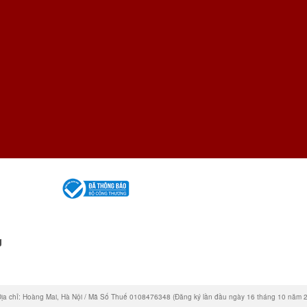
g
 Hoàng Mai, Hà Nội / Mã Số Thuế 0108476348 (Đăng ký lần đầu ngày 16 tháng 10 năm 2018