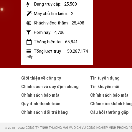
Đang truy cập:
25,500
❆
Máy chủ tìm kiếm:
2
Khách viếng thăm:
25,498
Hôm nay:
4,706
Tháng hiện tại:
65,841
Tổng lượt truy
50,287,174
cập:
Giới thiệu về công ty
Tin tuyển dụng
Chính sách và quy định chung
Tin khuyến mãi
Chính sách bảo mật
Chính sách bảo mật
Quy định thanh toán
Chăm sóc khách hàn
Chính sách đổi trả hàng
Câu hỏi thường gặp
❅
© 2018 - 2022 CÔNG TY TNHH THƯƠNG MẠI VÀ DỊCH VỤ CÔNG NGHIỆP MINH PHONG / Địa chỉ: