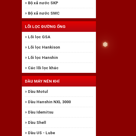
»
Bộ xả nước SKP
»
Bộ xả nước SMC
LÕI LỌC ĐƯỜNG ỐNG
»
Lõi lọc GSA
»
Lõi lọc Hankison
»
Lõi lọc Hanshin
»
Các lõi lọc khác
DẦU MÁY NÉN KHÍ
»
Dầu Motul
»
Dầu Hanshin NXL 3000
»
Dầu Idemitsu
»
Dầu Shell
»
Dầu US - Lube