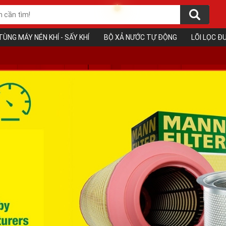
TÙNG MÁY NÉN KHÍ - SẤY KHÍ
BỘ XẢ NƯỚC TỰ ĐỘNG
LÕI LỌC 
❅