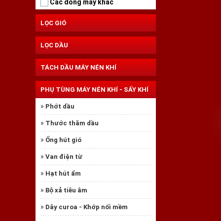
Các dòng máy khác
LỌC GIÓ
LỌC DẦU
TÁCH DẦU MÁY NÉN KHÍ
PHỤ TÙNG MÁY NÉN KHÍ - SẤY KHÍ
»
Phớt dầu
»
Thước thăm dầu
»
Ống hút gió
»
Van điện từ
»
Hạt hút ẩm
»
Bộ xả tiêu âm
»
Dây curoa - Khớp nối mềm