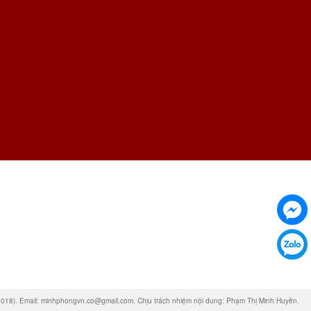
❅
). Email: minhphongvn.co@gmail.com. Chịu trách nhiệm nội dung: Phạm Thị Minh Huyền.