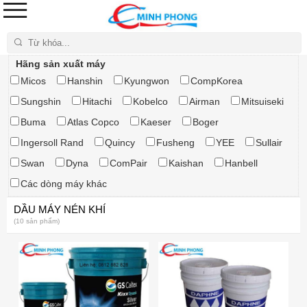
Tìm kiếm
Hãng sản xuất máy
Micos
Hanshin
Kyungwon
CompKorea
Sungshin
Hitachi
Kobelco
Airman
Mitsuiseki
Buma
Atlas Copco
Kaeser
Boger
Ingersoll Rand
Quincy
Fusheng
YEE
Sullair
Swan
Dyna
ComPair
Kaishan
Hanbell
Các dòng máy khác
DẦU MÁY NÉN KHÍ
(10 sản phẩm)