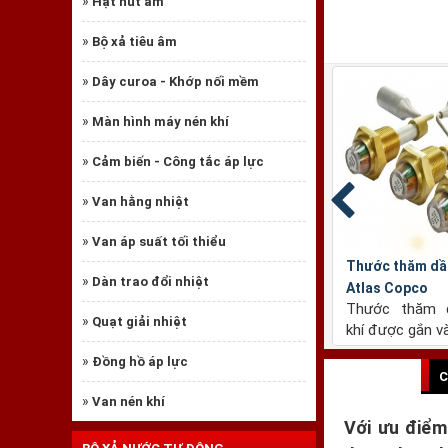
»
Hạt hút ẩm
»
Bộ xả tiêu âm
»
Dây curoa - Khớp nối mềm
»
Màn hình máy nén khí
»
Cảm biến - Công tắc áp lực
»
Van hằng nhiệt
»
Van áp suất tối thiểu
a C4101
Lọc dầu Sakura HC5502
Lọc dầu Sa
»
Dàn trao đổi nhiệt
174mm, đường
Chiều cao: 305mm, đường
Chiều cao
»
Quạt giải nhiệt
, đường...
kính thân: 136mm, đường...
kính thân: 
»
Đồng hồ áp lực
C
»
Van nén khí
Với ưu điểm