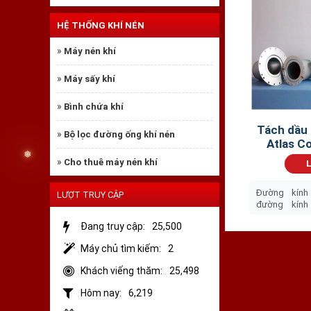
Fusheng SA51
HỆ THỐNG KHÍ NÉN
Fusheng SA52
»
Máy nén khí
Fusheng SA53
»
Máy sấy khí
Fusheng SA-1
»
Bình chứa khí
Fusheng SA-3
Tách dầu 
»
Bộ lọc đường ống khí nén
Fusheng SA-5
Atlas C
»
Cho thuê máy nén khí
Fusheng SA-9
L
Fusheng SA-1
Đường kính
LƯỢT TRUY CẬP
❆
đường kính
Fusheng SA-1
chiều cao: 
Đang truy cập:
25,500
đặc biệt, kh
bảo vệ tối ưu
Fusheng SA13
Máy chủ tìm kiếm:
2
Fusheng SA-1
Khách viếng thăm:
25,498
Hôm nay:
6,219
Fusheng SA-2