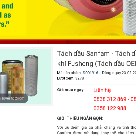
Tách dầu Sanfam - Tách 
khí Fusheng (Tách dầu O
Mã sản phẩm:
S001916
Đăng ngày 23-02-2
Lượt xem:
3278
Liên hệ
Giá mua ngay:
Hover to zoom
0838 312 869 - 0
0358 122 988
GIỚI THIỆU NGẮN GỌN:
Với ưu điểm giá cả phải chăng và tính th
Sanfam được sử dụng thay thế cho tách 