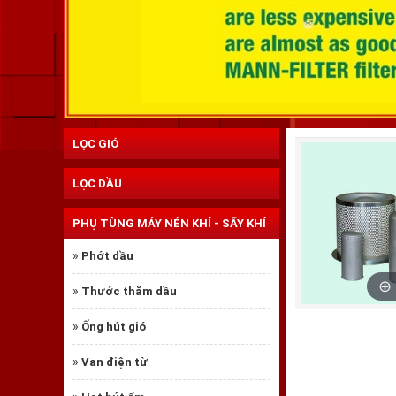
LỌC GIÓ
LỌC DẦU
PHỤ TÙNG MÁY NÉN KHÍ - SẤY KHÍ
»
Phớt dầu
»
Thước thăm dầu
»
Ống hút gió
»
Van điện từ
❄