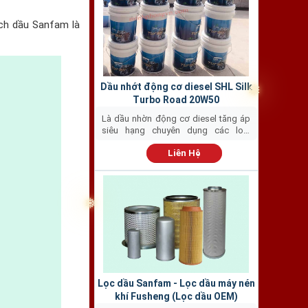
ách dầu Sanfam là
Dầu nhớt động cơ diesel SHL Silk
Turbo Road 20W50
Là dầu nhờn động cơ diesel tăng áp
❅
siêu hạng chuyên dụng các loại
động...
Liên Hệ
Lọc dầu Sanfam - Lọc dầu máy nén
khí Fusheng (Lọc dầu OEM)