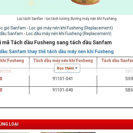
Lọc tách Sanfan - lọc tách tương đương máy nén khí Fusheng
ọc gió Sanfam - Lọc gió máy nén khí Fusheng (Replacement)
dầu Sanfam - Lọc dầu máy nén khí Fusheng (Replacement)
i mã Tách dầu Fusheng sang tách dầu Sanfam
 dầu Sanfam thay thế tách dầu máy nén khí Fusheng
 khí Fusheng
Tách dầu máy nén khí Fusheng
Tách dầu Sanf
Đọc thêm
0/230
91108-020
SB
0
91101-041
SS
0
91101-040
SB
0
91101-050
SB
5/4100/4125
91101-075
SB
❅
50
91101-150
SB
ÙNG LOẠI