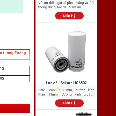
Với ưu điểm giá cả phải chăng và tính
thông dụng, lọc dầu Sanfam...
Liên Hệ
❅
am tương đương
❅
577
913
593
Lọc dầu Sakura HC6802
684
Chiều cao: 213.5mm, đường kính
thân: 93mm, đường kính gioăng
770
ngoài:...
Liên Hệ
779