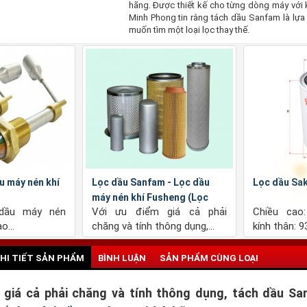
hãng. Được thiết kế cho từng dòng máy với 
Minh Phong tin rằng tách dầu Sanfam là lựa 
muốn tìm một loại lọc thay thế.
kura C6205
Lọc dầu Sakura HC6802
Lọc gió
: 120mm, đường
Chiều cao: 213.5mm, đường
Chiều c
76mm, đường...
kính thân: 93mm, đường...
kính ngo
HI TIẾT SẢN PHẨM
BÌNH LUẬN
SẢN PHẨM CÙNG LOẠI
 giá cả phải chăng và tính thông dụng, tách dầu S