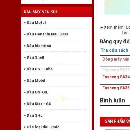
DẦU MÁY NÉN KHÍ
»
Dầu Motul
►Xem thêm:
L
Lọc 
»
Dầu Hanshin NXL 3000
Bảng quy đổ
»
Dầu Idemitsu
Tra cứu tách
»
Dầu Shell
Dòng máy nén
»
Dầu US - Lube
Fusheng SA22
Fusheng SA34
»
Dầu Mobil
Fusheng SA35
»
Dầu GS-OIL
Fusheng SA36
Bình luận
»
Dầu Kixx - GS
Fusheng SA47
»
Dầu SHL
❅
Fusheng SA51
SẢN PHẨM C
»
Các loại dầu khác