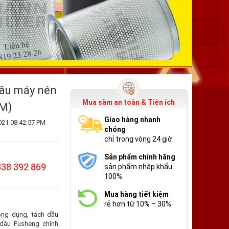
dầu máy nén
Mua sắm an toàn & Tiện ích
EM)
Giao hàng nhanh
021 08:42:57 PM
chóng
chỉ trong vòng 24 giờ
Sản phẩm chính hãng
838 392 869
sản phẩm nhập khẩu
100%
Mua hàng tiết kiệm
rẻ hơn từ 10% – 30%
ông dụng, tách dầu
❅
dầu Fusheng chính