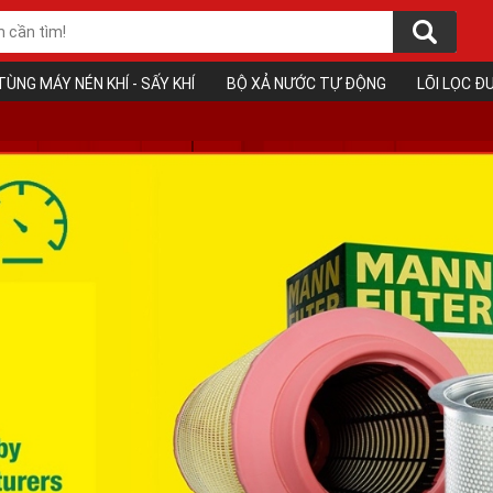
TÙNG MÁY NÉN KHÍ - SẤY KHÍ
BỘ XẢ NƯỚC TỰ ĐỘNG
LÕI LỌC 
❅