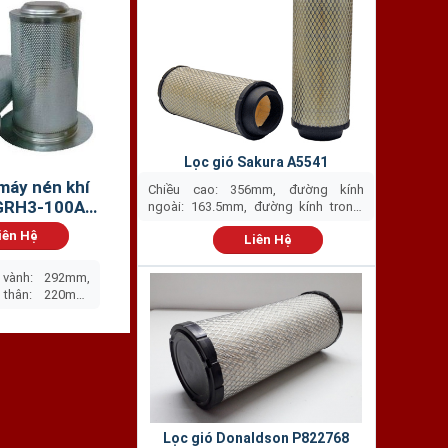
787
741
831
908
913
Lọc gió Sakura A5541
máy nén khí
Chiều cao: 356mm, đường kính
743
GRH3-100A
ngoài: 163.5mm, đường kính trong:
91mm
Tách...
43M
iên Hệ
Liên Hệ
755
 vành: 292mm,
❅
 thân: 220mm,
55M
60mm
763
772
776
Lọc gió Donaldson P822768