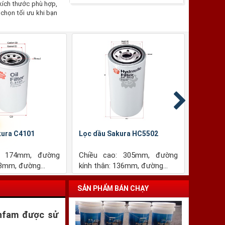
kích thước phù hợp,
chọn tối ưu khi bạn
 Sakura A4910
Lọc gió Sakura A6211
ao: 198.5mm, đường
Chiều cao: 352.7mm, đường
ài: 240mm, đường...
kính ngoài: 164mm, đường...
SẢN PHẨM BÁN CHẠY
anfam được sử