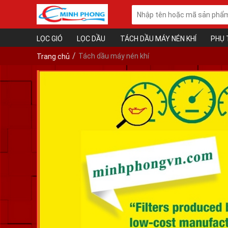
LỌC GIÓ
LỌC DẦU
TÁCH DẦU MÁY NÉN KHÍ
PHỤ 
Tách dầu máy nén khí
Trang chủ