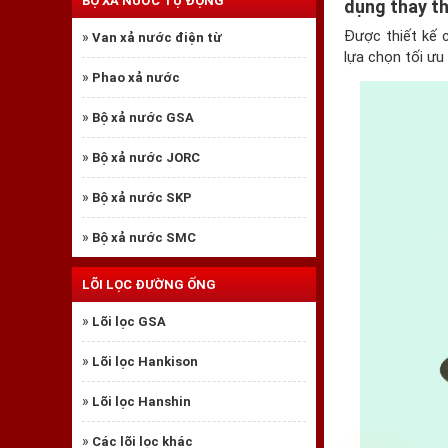
BỘ XẢ NƯỚC TỰ ĐỘNG
dụng thay t
Được thiết kế 
»
Van xả nước điện từ
lựa chọn tối ưu
»
Phao xả nước
»
Bộ xả nước GSA
»
Bộ xả nước JORC
»
Bộ xả nước SKP
»
Bộ xả nước SMC
LÕI LỌC ĐƯỜNG ỐNG
»
Lõi lọc GSA
»
Lõi lọc Hankison
»
Lõi lọc Hanshin
»
Các lõi lọc khác