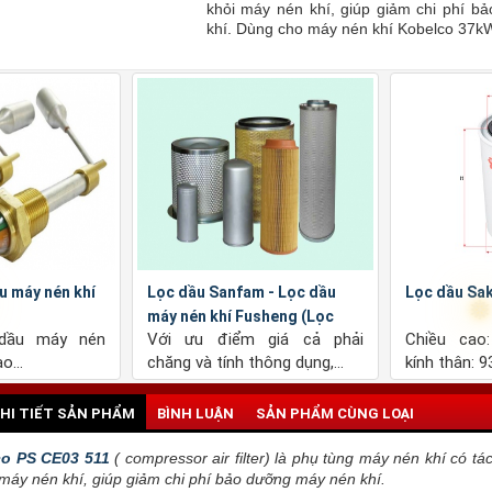
khỏi máy nén khí, giúp giảm chi phí 
khí. Dùng cho máy nén khí Kobelco 37
kura C6205
Lọc dầu Sakura HC6802
Lọc gió
: 120mm, đường
Chiều cao: 213.5mm, đường
Chiều c
76mm, đường...
kính thân: 93mm, đường...
kính ngo
HI TIẾT SẢN PHẨM
BÌNH LUẬN
SẢN PHẨM CÙNG LOẠI
co PS CE03 511
( compressor air filter) là phụ tùng máy nén khí có tá
 máy nén khí, giúp giảm chi phí bảo dưỡng máy nén khí.