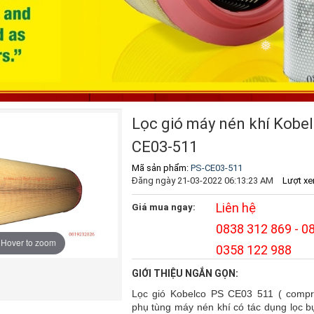
Lọc gió máy nén khí Kobe
CE03-511
Mã sản phẩm:
PS-CE03-511
Đăng ngày 21-03-2022 06:13:23 AM
Lượt xe
Liên hệ
Giá mua ngay:
0838 312 869 - 0
Hover to zoom
0358 122 988
GIỚI THIỆU NGẮN GỌN:
Lọc gió Kobelco PS CE03 511 ( compress
phụ tùng máy nén khí có tác dụng lọc bụ