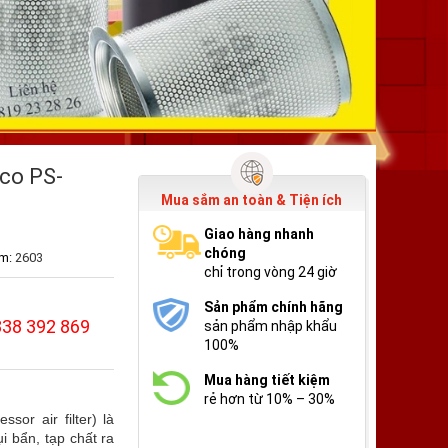
lco PS-
Mua sắm an toàn & Tiện ích
Giao hàng nhanh
chóng
m:
2603
chỉ trong vòng 24 giờ
Sản phẩm chính hãng
838 392 869
sản phẩm nhập khẩu
100%
Mua hàng tiết kiệm
rẻ hơn từ 10% – 30%
or air filter) là
i bẩn, tạp chất ra
❅