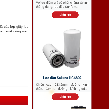
Với ưu điểm giá cả phải chăng và tính
thông dụng, lọc dầu Sanfam...
Liên Hệ
❅
 là các lớp giấy lọc
iệu suất công việc
❅
Lọc dầu Sakura HC6802
Chiều cao: 213.5mm, đường kính
thân: 93mm, đường kính gioăng
ngoài:...
Liên Hệ