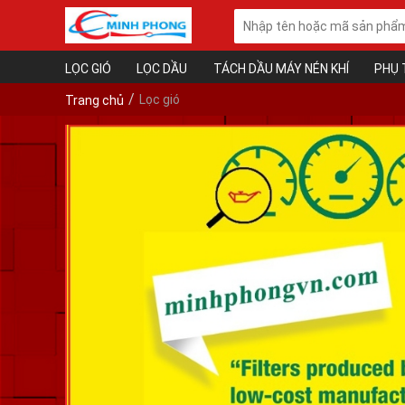
LỌC GIÓ
LỌC DẦU
TÁCH DẦU MÁY NÉN KHÍ
PHỤ 
Lọc gió
Trang chủ