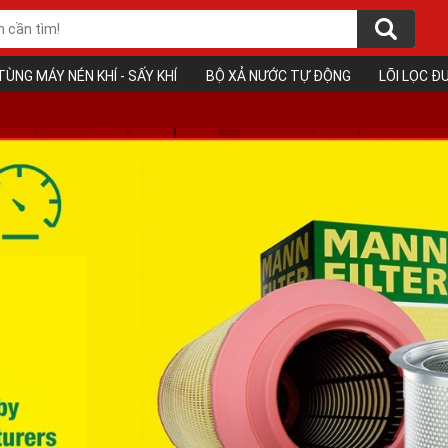
TÙNG MÁY NÉN KHÍ - SẤY KHÍ
BỘ XẢ NƯỚC TỰ ĐỘNG
LÕI LỌC 
❅