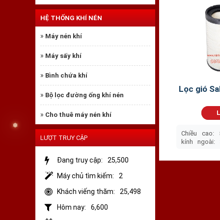
HỆ THỐNG KHÍ NÉN
»
Máy nén khí
»
Máy sấy khí
»
Bình chứa khí
Lọc gió S
»
Bộ lọc đường ống khí nén
Lọc gió má
L
»
Cho thuê máy nén khí
Với chất liệu đ
khí nén trước k
Chiều cao:
LƯỢT TRUY CẬP
máy nén khí giả
kính ngoài:
máy nén khí do 
❆
kính trong:
máy nén khí.
Sakura A-38
Đang truy cập:
25,500
OEM) lọc các
Lọc gió có
tạp...
Máy chủ tìm kiếm:
2
Lọc gió
có thể 
Khách viếng thăm:
25,498
động ổn định tr
Hôm nay:
6,600
của bạn, giảm th