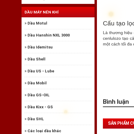
DẦU MÁY NÉN KHÍ
Cấu tạo lọ
»
Dầu Motul
Là thương hiệu
»
Dầu Hanshin NXL 3000
cenlulozo tạo c
một cách tối đa 
»
Dầu Idemitsu
»
Dầu Shell
»
Dầu US - Lube
»
Dầu Mobil
»
Dầu GS-OIL
Bình luận
»
Dầu Kixx - GS
»
Dầu SHL
SẢN PHẨM C
❅
»
Các loại dầu khác