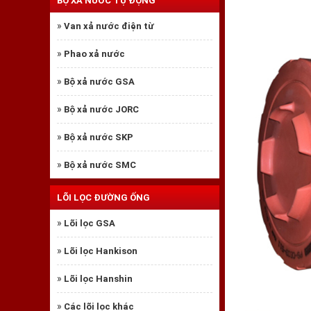
BỘ XẢ NƯỚC TỰ ĐỘNG
»
Van xả nước điện từ
»
Phao xả nước
»
Bộ xả nước GSA
»
Bộ xả nước JORC
»
Bộ xả nước SKP
»
Bộ xả nước SMC
LÕI LỌC ĐƯỜNG ỐNG
»
Lõi lọc GSA
»
Lõi lọc Hankison
»
Lõi lọc Hanshin
»
Các lõi lọc khác