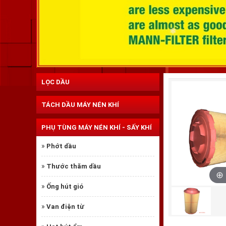
LỌC DẦU
TÁCH DẦU MÁY NÉN KHÍ
PHỤ TÙNG MÁY NÉN KHÍ - SẤY KHÍ
»
Phớt dầu
»
Thước thăm dầu
»
Ống hút gió
»
Van điện từ
❄