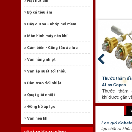
»
Hạt hút ẩm
»
Bộ xả tiêu âm
»
Dây curoa - Khớp nối mềm
»
Màn hình máy nén khí
»
Cảm biến - Công tắc áp lực
»
Van hằng nhiệt
»
Van áp suất tối thiểu
a C4101
Lọc dầu Sakura HC5502
Lọc dầu Sa
»
Dàn trao đổi nhiệt
174mm, đường
Chiều cao: 305mm, đường
Chiều cao
»
Quạt giải nhiệt
, đường...
kính thân: 136mm, đường...
kính thân: 
»
Đồng hồ áp lực
C
»
Van nén khí
Lọc gió Kobel
tạp chất ra khỏi