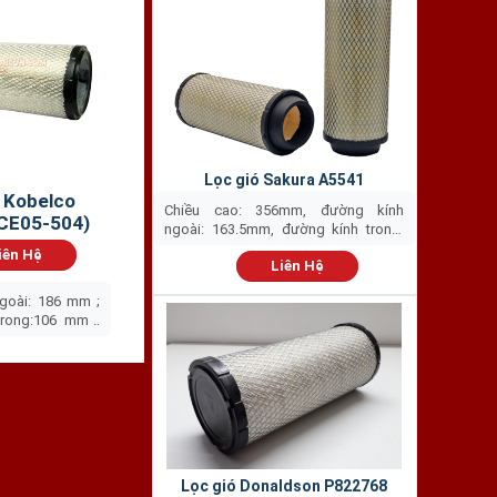
Lọc gió Sakura A5541
 Kobelco
Chiều cao: 356mm, đường kính
CE05-504)
ngoài: 163.5mm, đường kính trong:
91mm
iên Hệ
Liên Hệ
 chất
ra khỏi dòng
 chi phí bảo dưỡng
goài: 186 mm ;
ối đa việc bào mòn
trong:106 mm ;
 và dàn giải nhiệt
88mm.
❅
 Với khả năng hoạt
ng cho máy nén khí
Lọc gió Donaldson P822768