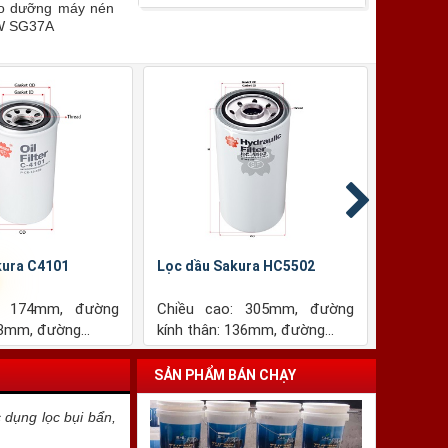
bảo dưỡng máy nén
kW SG37A
 Sakura A4910
Lọc gió Sakura A6211
ao: 198.5mm, đường
Chiều cao: 352.7mm, đường
ài: 240mm, đường...
kính ngoài: 164mm, đường...
SẢN PHẨM BÁN CHẠY
c dụng lọc bụi bẩn,